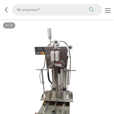
2
/
2