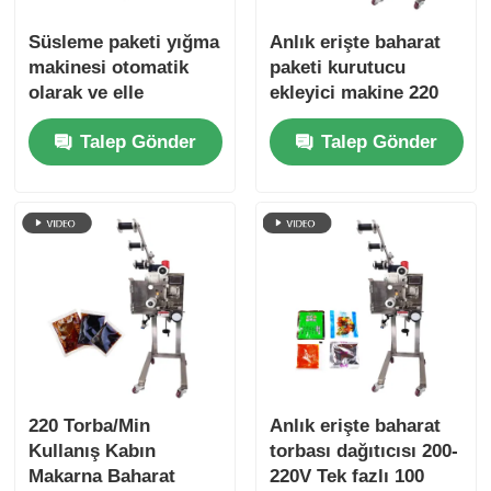
Süsleme paketi yığma
Anlık erişte baharat
Diğer makine
makinesi otomatik
paketi kurutucu
olarak ve elle
ekleyici makine 220
Paketleme İşleme Hizmetleri
yığmadan düzgün bir
torba/dakikada
Talep Gönder
Talep Gönder
şekilde yığılır
Ambalaj malzemesi
Uzmanlıklı Üretim hattı
220 Torba/Min
Anlık erişte baharat
Kullanış Kabın
torbası dağıtıcısı 200-
Makarna Baharat
220V Tek fazlı 100