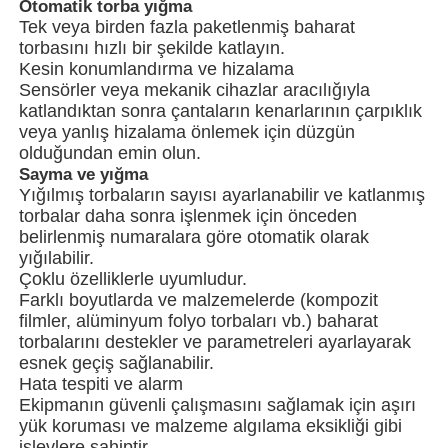
Otomatik torba yığma
Tek veya birden fazla paketlenmiş baharat
torbasını hızlı bir şekilde katlayın.
Kesin konumlandırma ve hizalama
Sensörler veya mekanik cihazlar aracılığıyla
katlandıktan sonra çantaların kenarlarının çarpıklık
veya yanlış hizalama önlemek için düzgün
olduğundan emin olun.
Sayma ve yığma
Yığılmış torbaların sayısı ayarlanabilir ve katlanmış
torbalar daha sonra işlenmek için önceden
belirlenmiş numaralara göre otomatik olarak
yığılabilir.
Çoklu özelliklerle uyumludur.
Farklı boyutlarda ve malzemelerde (kompozit
Evde
filmler, alüminyum folyo torbaları vb.) baharat
torbalarını destekler ve parametreleri ayarlayarak
esnek geçiş sağlanabilir.
Ürünler
Hata tespiti ve alarm
Ekipmanın güvenli çalışmasını sağlamak için aşırı
yük koruması ve malzeme algılama eksikliği gibi
videolar
işlevlere sahiptir.