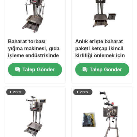
Net Bag Paketleme Makinesi
örgü çanta paketleme makinesi
Baharat torbası
Anlık erişte baharat
yığma makinesi, gıda
paketi ketçap ikincil
dikey paketleme makinesi
işleme endüstrisinde
kirliliği önlemek için
otomatik ambalajlama
otomatik torba yığma
Talep Gönder
Talep Gönder
ekipmanları için
makinesi
yatay paketleme makinesi
kullanılır
Görsel sayma paketleme makinesi
Çok başlı ağırlıklı paketleme makinesi
Toz Paketleme Makinası