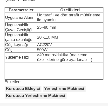
Parametreler
Özellikleri
Bizim Hakkımızda
Üç taraflı ve dört taraflı mühürleme
Uygulama Alanı
ile uyumlu
Uygulanabilir
25~80 mm
Fabrika turu
Çuval Genişliği
Uygulanabilir
20~110 MM
çanta uzunluğu
Kalite kontrolü
Güç kaynağı
AC220V
Güç
500W
≥40 metre/dakika (malzeme
Yükleme Hızı
özelliklerine göre ayarlanabilir)
Bize Ulaşın
Haberler
Etiketler:
Kurutucu Ekleyici
Yerleştirme Makinesi
Davalar
Kurutucu Yerleştirme Makinesi
Döner paketleme makinesi