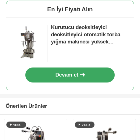
En İyi Fiyatı Alın
Çok şeritli paketleme makinesi
Kurutucu deoksitleyici
deoksitleyici otomatik torba
Kurutucu Yerleştirme Makinesi
yığma makinesi yüksek
verimlilik maliyeti azaltmak
Kart sayma makinesi
Devam et
Paketleme makineleri
kartonlama makinesi
Önerilen Ürünler
Dolum Makinası
hamur tatlısı makinesi