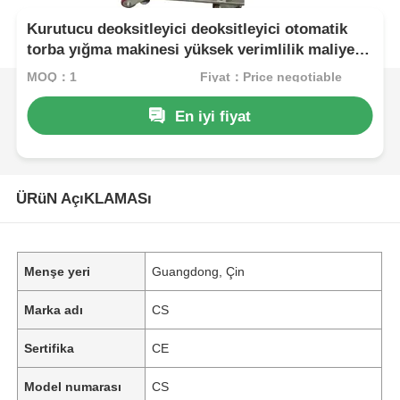
Kurutucu deoksitleyici deoksitleyici otomatik
torba yığma makinesi yüksek verimlilik maliyeti
azaltmak
MOQ：1
Fiyat：Price negotiable
En iyi fiyat
ÜRüN AçıKLAMASı
Menşe yeri
Guangdong, Çin
Marka adı
CS
Sertifika
CE
Model numarası
CS