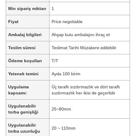
Min sipariş miktarı
1
Fiyat
Price negotiable
Ambalaj bilgileri
Ahşap kutu ambalajını ihraç et
Teslim süresi
Teslimat Tarihi Müzakere edilebilir
Ödeme koşulları
T/T
Yetenek temini
Ayda 100 birim
Uygulama
Üç taraflı sızdırmazlık ve dört taraflı
kapsamı:
sızdırmazlık her ikisi de geçerlidir
Uygulanabilir
25~80mm
torba genişliği
Uygulanabilir
20 ~ 110mm
torba uzunluğu