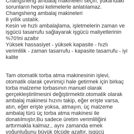
Changsheng ambalaj makineleri seçin, yukarıdaki
sorunların hepsi kelimelerle anlatılamaz.
Changsheng ambalaj makineleri
Bizim Hakkımızda
8 yıllık ustalık.
Kesin ve hızlı ambalajlama, işletmelerin zaman ve
işgücü tasarrufu sağlayarak işgücü maliyetlerinin
Fabrika turu
%70'ini azaltır
Yüksek hassasiyet - yüksek kapasite - hızlı
verimlilik - zaman tasarrufu - kapasite tasarrufu - iyi
Kalite kontrolü
kalite
Bize Ulaşın
Tam otomatik torba atma makinesinin işlevi,
otomatik olarak çevrimiçi hale getirmek için birkaç
torba malzeme torbasının manuel olarak
Haberler
gerçekleştirilmesini değiştirmektir.otomatik olarak
ambalaj makinesi hızını takip, eğer erişte varsa,
atın, eğer erişte yoksa, atmayın, üç malzeme
Davalar
ambalaj türü üç torba atma makinesi ile
donatılmıştır,Bu sadece üretim verimliliğini
arttırmakla kalmaz., aynı zamanda emek
Döner paketleme makinesi
yoğunluğunu büyük ölçüde azaltır, işgücü