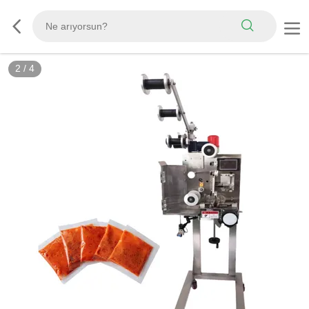
2
/
4