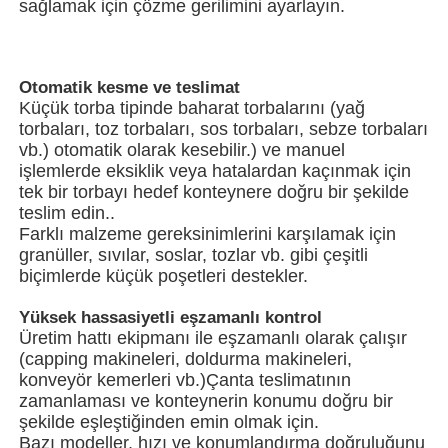
sağlamak için çözme gerilimini ayarlayın.
Net Bag Paketleme Makinesi
Otomatik kesme ve teslimat
Küçük torba tipinde baharat torbalarını (yağ
örgü çanta paketleme makinesi
torbaları, toz torbaları, sos torbaları, sebze torbaları
vb.) otomatik olarak kesebilir.) ve manuel
işlemlerde eksiklik veya hatalardan kaçınmak için
dikey paketleme makinesi
tek bir torbayı hedef konteynere doğru bir şekilde
teslim edin..
Farklı malzeme gereksinimlerini karşılamak için
yatay paketleme makinesi
granüller, sıvılar, soslar, tozlar vb. gibi çeşitli
biçimlerde küçük poşetleri destekler.
Görsel sayma paketleme makinesi
Yüksek hassasiyetli eşzamanlı kontrol
Üretim hattı ekipmanı ile eşzamanlı olarak çalışır
(capping makineleri, doldurma makineleri,
Çok başlı ağırlıklı paketleme makinesi
konveyör kemerleri vb.)Çanta teslimatının
zamanlaması ve konteynerin konumu doğru bir
şekilde eşleştiğinden emin olmak için.
Toz Paketleme Makinası
Bazı modeller, hızı ve konumlandırma doğruluğunu