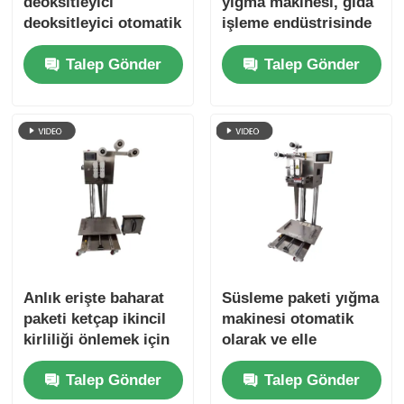
deoksitleyici
yığma makinesi, gıda
deoksitleyici otomatik
işleme endüstrisinde
torba yığma makinesi
otomatik ambalajlama
Talep Gönder
Talep Gönder
yüksek verimlilik
ekipmanları için
maliyeti azaltmak
kullanılır
Anlık erişte baharat
Süsleme paketi yığma
paketi ketçap ikincil
makinesi otomatik
kirliliği önlemek için
olarak ve elle
otomatik torba yığma
yığmadan düzgün bir
Talep Gönder
Talep Gönder
makinesi
şekilde yığılır