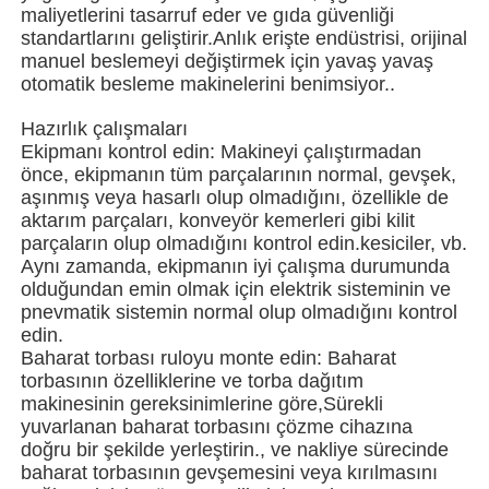
maliyetlerini tasarruf eder ve gıda güvenliği
standartlarını geliştirir.Anlık erişte endüstrisi, orijinal
Çok şeritli paketleme makinesi
manuel beslemeyi değiştirmek için yavaş yavaş
otomatik besleme makinelerini benimsiyor..
Kurutucu Yerleştirme Makinesi
Hazırlık çalışmaları
Ekipmanı kontrol edin: Makineyi çalıştırmadan
önce, ekipmanın tüm parçalarının normal, gevşek,
Kart sayma makinesi
aşınmış veya hasarlı olup olmadığını, özellikle de
aktarım parçaları, konveyör kemerleri gibi kilit
parçaların olup olmadığını kontrol edin.kesiciler, vb.
Paketleme makineleri
Aynı zamanda, ekipmanın iyi çalışma durumunda
olduğundan emin olmak için elektrik sisteminin ve
pnevmatik sistemin normal olup olmadığını kontrol
edin.
kartonlama makinesi
Baharat torbası ruloyu monte edin: Baharat
torbasının özelliklerine ve torba dağıtım
makinesinin gereksinimlerine göre,Sürekli
Dolum Makinası
yuvarlanan baharat torbasını çözme cihazına
doğru bir şekilde yerleştirin., ve nakliye sürecinde
baharat torbasının gevşemesini veya kırılmasını
hamur tatlısı makinesi