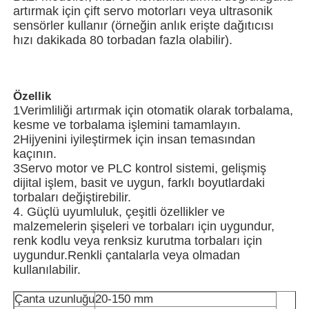
artırmak için çift servo motorları veya ultrasonik
sensörler kullanır (örneğin anlık erişte dağıtıcısı
Diğer makine
hızı dakikada 80 torbadan fazla olabilir).
Paketleme İşleme Hizmetleri
Özellik
1Verimliliği artırmak için otomatik olarak torbalama,
Ambalaj malzemesi
kesme ve torbalama işlemini tamamlayın.
2Hijyenini iyileştirmek için insan temasından
kaçının.
Uzmanlıklı Üretim hattı
3Servo motor ve PLC kontrol sistemi, gelişmiş
dijital işlem, basit ve uygun, farklı boyutlardaki
torbaları değiştirebilir.
4. Güçlü uyumluluk, çeşitli özellikler ve
malzemelerin şişeleri ve torbaları için uygundur,
renk kodlu veya renksiz kurutma torbaları için
uygundur.Renkli çantalarla veya olmadan
kullanılabilir.
Çanta uzunluğu
20-150 mm