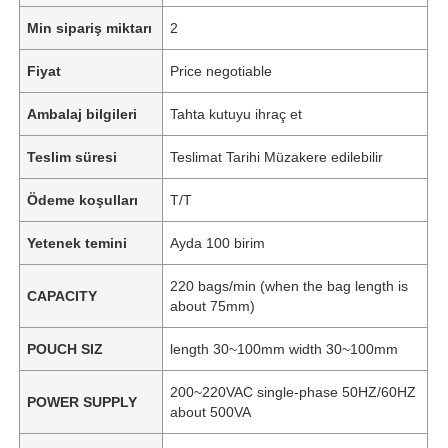
Min sipariş miktarı
2
Fiyat
Price negotiable
Ambalaj bilgileri
Tahta kutuyu ihraç et
Teslim süresi
Teslimat Tarihi Müzakere edilebilir
Ödeme koşulları
T/T
Yetenek temini
Ayda 100 birim
220 bags/min (when the bag length is
CAPACITY
about 75mm)
POUCH SIZ
length 30~100mm width 30~100mm
200~220VAC single-phase 50HZ/60HZ
POWER SUPPLY
about 500VA