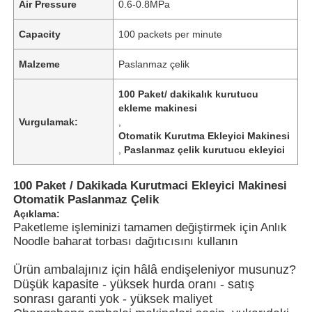
Air Pressure
0.6-0.8MPa
Capacity
100 packets per minute
Malzeme
Paslanmaz çelik
100 Paket/ dakikalık kurutucu
ekleme makinesi
Vurgulamak:
,
Otomatik Kurutma Ekleyici Makinesi
,
Paslanmaz çelik kurutucu ekleyici
100 Paket / Dakikada Kurutmaci Ekleyici Makinesi
Otomatik Paslanmaz Çelik
Açıklama:
Evde
Paketleme işleminizi tamamen değiştirmek için Anlık
Noodle baharat torbası dağıtıcısını kullanın
Ürünler
Ürün ambalajınız için hâlâ endişeleniyor musunuz?
Düşük kapasite - yüksek hurda oranı - satış
sonrası garanti yok - yüksek maliyet
videolar