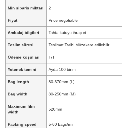
Min sipariş miktarı
2
Fiyat
Price negotiable
Ambalaj bilgileri
Tahta kutuyu ihraç et
Teslim süresi
Teslimat Tarihi Müzakere edilebilir
Ödeme koşulları
T/T
Yetenek temini
Ayda 100 birim
Bag length
80-370mm (L)
Bag width
80-250mm (M)
Maximum film
520mm
width
Packing speed
5-60 bags/min