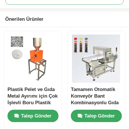
Önerilen Ürünler
Plastik Pelet ve Gıda
Tamamen Otomatik
Metal Ayırımı için Çok
Konveyör Bant
İşlevli Boru Plastik
Kombinasyonlu Gıda
Malzeme Metal Ayırıcı
Tartı Kontrol ve Metal
Talep Gönder
Talep Gönder
Dedektörü (Pirinç
Böreği, Bisküvi ve