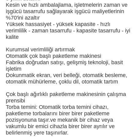
Kesin ve hızlı ambalajlama, işletmelerin zaman ve
işgücü tasarrufu sağlayarak işgücü maliyetlerinin
Çok şeritli paketleme makinesi
%70'ini azaltır
Yüksek hassasiyet - yüksek kapasite - hızlı
verimlilik - zaman tasarrufu - kapasite tasarrufu - iyi
Kurutucu Yerleştirme Makinesi
kalite
Kurumsal verimliliği artırmak
Kart sayma makinesi
Otomatik çok başlı paketleme makinesi
Fabrika doğrudan satışı, gelişmiş teknoloji, basit
işletim
Paketleme makineleri
Dokunmatik ekran, veri belleği, otomatik besleme,
otomatik mühürleme, çoklu dil, otomatik tartım
kartonlama makinesi
Çok başlı ağırlıklı paketleme makinesinin çalışma
prensibi
Torba temini: Otomatik torba temini cihazı,
Dolum Makinası
paketleme torbalarını birer birer paketleme
pozisyonuna taşır.ve mekanik bir cihaz veya
vakumlu bir emici cihazla birer birer ayrılır ve
hamur tatlısı makinesi
belirlenmiş yere taşınırlar.