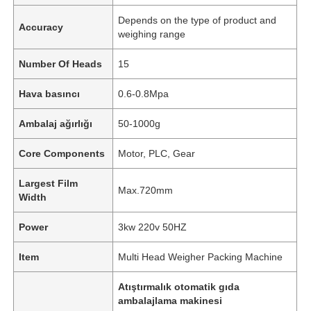
Depends on the type of product and
Accuracy
weighing range
Number Of Heads
15
Hava basıncı
0.6-0.8Mpa
Ambalaj ağırlığı
50-1000g
Core Components
Motor, PLC, Gear
Largest Film
Max.720mm
Width
Evde
Power
3kw 220v 50HZ
Item
Multi Head Weigher Packing Machine
Ürünler
Atıştırmalık otomatik gıda
ambalajlama makinesi
videolar