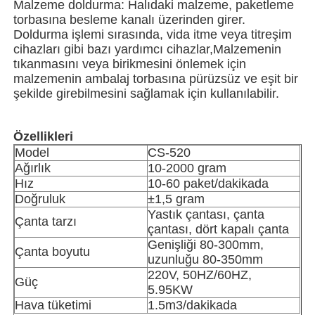
Malzeme doldurma: Halıdaki malzeme, paketleme
torbasına besleme kanalı üzerinden girer.
Doldurma işlemi sırasında, vida itme veya titreşim
Net Bag Paketleme Makinesi
cihazları gibi bazı yardımcı cihazlar,Malzemenin
tıkanmasını veya birikmesini önlemek için
malzemenin ambalaj torbasına pürüzsüz ve eşit bir
örgü çanta paketleme makinesi
şekilde girebilmesini sağlamak için kullanılabilir.
dikey paketleme makinesi
Özellikleri
Model
CS-520
Ağırlık
10-2000 gram
yatay paketleme makinesi
Hız
10-60 paket/dakikada
Doğruluk
±1,5 gram
Görsel sayma paketleme makinesi
Yastık çantası, çanta
Çanta tarzı
çantası, dört kapalı çanta
Genişliği 80-300mm,
Çanta boyutu
Çok başlı ağırlıklı paketleme makinesi
uzunluğu 80-350mm
220V, 50HZ/60HZ,
Güç
5.95KW
Toz Paketleme Makinası
Hava tüketimi
1.5m3/dakikada