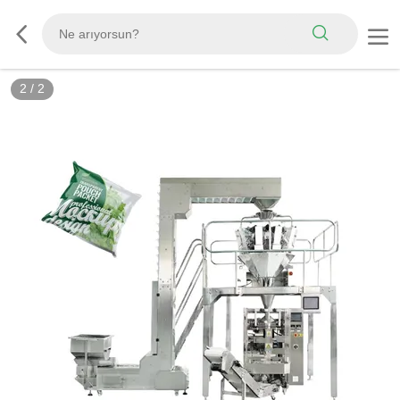
2
/
2