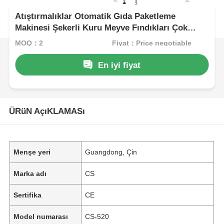
Atıştırmalıklar Otomatik Gıda Paketleme
Makinesi Şekerli Kuru Meyve Fındıkları Çok
Fonksiyonlu
MOQ：2
Fiyat：Price negotiable
En iyi fiyat
ÜRüN AçıKLAMASı
Menşe yeri
Guangdong, Çin
Marka adı
CS
Sertifika
CE
Model numarası
CS-520