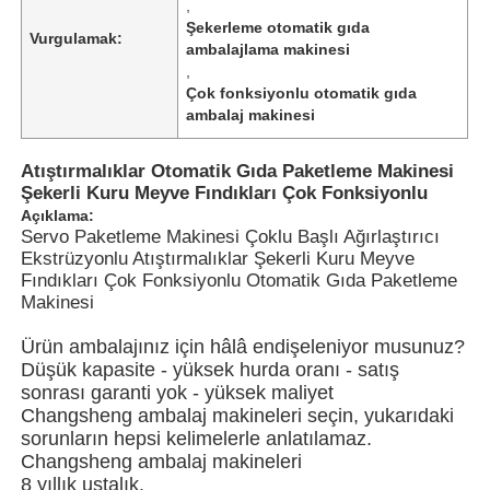
,
Şekerleme otomatik gıda
Vurgulamak:
ambalajlama makinesi
Bizim Hakkımızda
,
Çok fonksiyonlu otomatik gıda
ambalaj makinesi
Fabrika turu
Atıştırmalıklar Otomatik Gıda Paketleme Makinesi
Şekerli Kuru Meyve Fındıkları Çok Fonksiyonlu
Kalite kontrolü
Açıklama:
Servo Paketleme Makinesi Çoklu Başlı Ağırlaştırıcı
Ekstrüzyonlu Atıştırmalıklar Şekerli Kuru Meyve
Bize Ulaşın
Fındıkları Çok Fonksiyonlu Otomatik Gıda Paketleme
Makinesi
Haberler
Ürün ambalajınız için hâlâ endişeleniyor musunuz?
Düşük kapasite - yüksek hurda oranı - satış
sonrası garanti yok - yüksek maliyet
Davalar
Changsheng ambalaj makineleri seçin, yukarıdaki
sorunların hepsi kelimelerle anlatılamaz.
Changsheng ambalaj makineleri
Döner paketleme makinesi
8 yıllık ustalık.