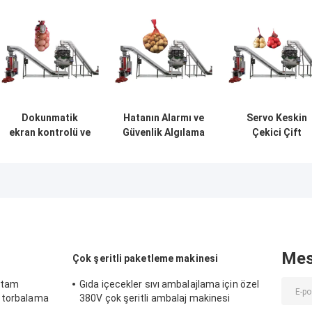
Dokunmatik
Hatanın Alarmı ve
Servo Keskin
ekran kontrolü ve
Güvenlik Algılama
Çekici Çift
güvenlik algılama
Kontrolü
Kompozit Film
net torba kesme
Doldurma Net
makinesi ile
Torba Kesme
Makinesi ile
Mes
Çok şeritli paketleme makinesi
 tam
Gıda içecekler sıvı ambalajlama için özel
t torbalama
380V çok şeritli ambalaj makinesi