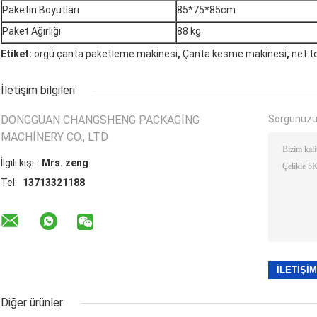
Paketin Boyutları
85*75*85cm
Paket Ağırlığı
88 kg
,
,
Etiket:
örgü çanta paketleme makinesi
Çanta kesme makinesi
net t
İletişim bilgileri
DONGGUAN CHANGSHENG PACKAGING
Sorgunuzu
MACHINERY CO., LTD
İlgili kişi:
Mrs. zeng
Tel:
13713321188
Diğer ürünler