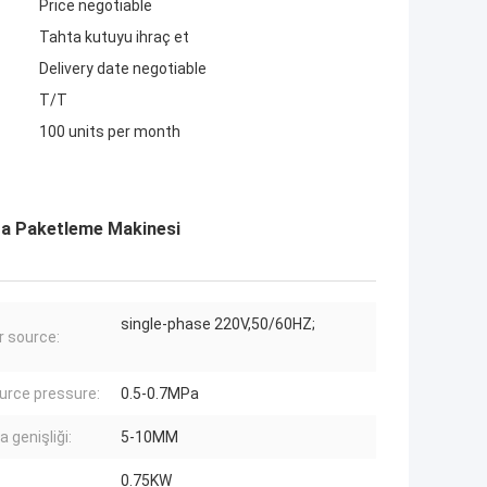
Price negotiable
Tahta kutuyu ihraç et
Delivery date negotiable
T/T
100 units per month
ta Paketleme Makinesi
single-phase 220V,50/60HZ;
 source:
ource pressure:
0.5-0.7MPa
 genişliği:
5-10MM
0.75KW