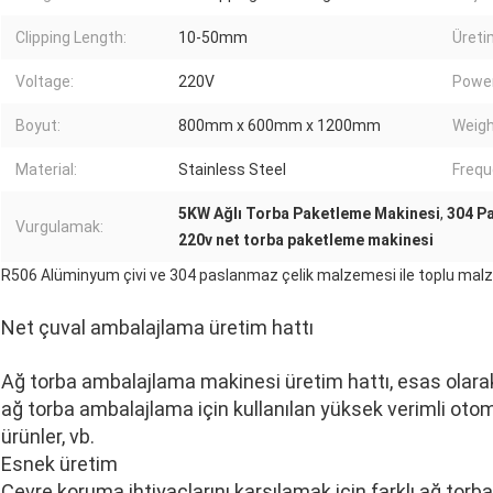
Clipping Length:
10-50mm
Üreti
Voltage:
220V
Power
Boyut:
800mm x 600mm x 1200mm
Weigh
Material:
Stainless Steel
Frequ
5KW Ağlı Torba Paketleme Makinesi
,
304 P
Vurgulamak:
220v net torba paketleme makinesi
R506 Alüminyum çivi ve 304 paslanmaz çelik malzemesi ile toplu mal
Net çuval ambalajlama üretim hattı
Ağ torba ambalajlama makinesi üretim hattı, esas olarak g
ağ torba ambalajlama için kullanılan yüksek verimli ot
ürünler, vb.
Esnek üretim
Çevre koruma ihtiyaçlarını karşılamak için farklı ağ torba