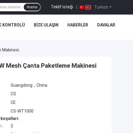
Teklif isteği
|
Turkish
Arama
E KONTROLÜ
BIZE ULAŞIN
HABERLER
DAVALAR
e Makinesi
KW Mesh Çanta Paketleme Makinesi
Guangdong，China
CS
CE
CS-WT1000
koşulları:
ı:
2