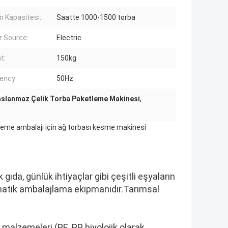
m Kapasitesi:
Saatte 1000-1500 torba
 Source:
Electric
t:
150kg
ency:
50Hz
aslanmaz Çelik Torba Paketleme Makinesi
,
zeme ambalajı için ağ torbası kesme makinesi
ıda, günlük ihtiyaçlar gibi çeşitli eşyaların
omatik ambalajlama ekipmanıdır.Tarımsal
 malzemeleri (PE, PP, biyolojik olarak