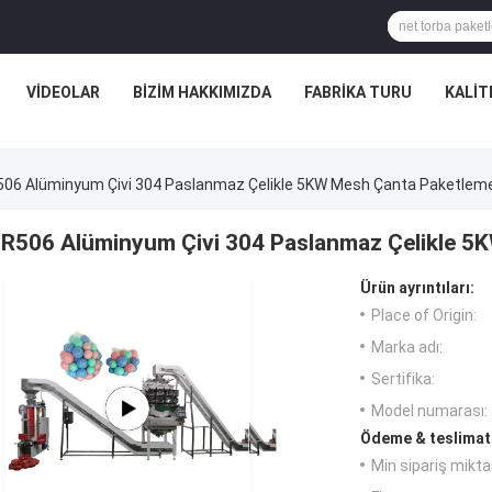
VIDEOLAR
BIZIM HAKKIMIZDA
FABRIKA TURU
KALIT
506 Alüminyum Çivi 304 Paslanmaz Çelikle 5KW Mesh Çanta Paketlem
R506 Alüminyum Çivi 304 Paslanmaz Çelikle 5
Ürün ayrıntıları:
Place of Origin:
Marka adı:
Sertifika:
Model numarası:
Ödeme & teslimat 
Min sipariş miktar