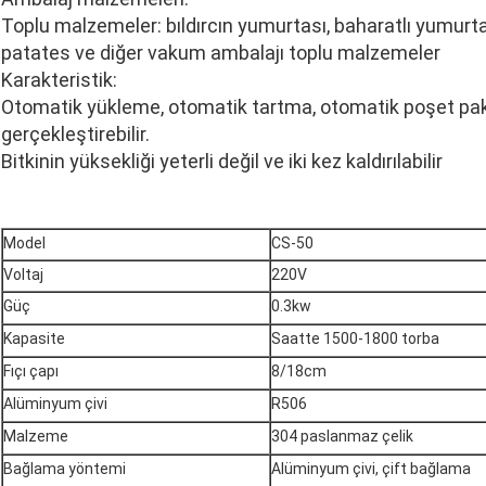
Toplu malzemeler: bıldırcın yumurtası, baharatlı yumurta, 
patates ve diğer vakum ambalajı toplu malzemeler
Karakteristik:
Otomatik yükleme, otomatik tartma, otomatik poşet pake
gerçekleştirebilir.
Bitkinin yüksekliği yeterli değil ve iki kez kaldırılabilir
Model
CS-50
Voltaj
220V
Güç
0.3kw
Kapasite
Saatte 1500-1800 torba
Fıçı çapı
8/18cm
Alüminyum çivi
R506
Malzeme
304 paslanmaz çelik
Bağlama yöntemi
Alüminyum çivi, çift bağlama