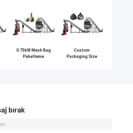
0.75kW Mesh Bag
Custom
Paketleme
Packaging Size
Makinesi 1000-
And Sealing Mesh
1500 Torba/Saat
Bag Packing
Elektrik Gücü
Machine
aj bırak