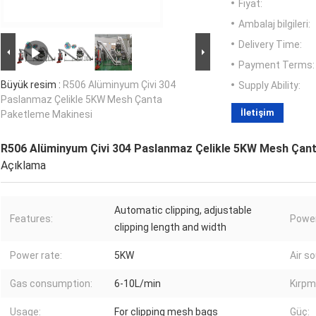
Fiyat:
Ambalaj bilgileri:
Delivery Time:
Payment Terms:
Büyük resim :
R506 Alüminyum Çivi 304
Supply Ability:
Paslanmaz Çelikle 5KW Mesh Çanta
İletişim
Paketleme Makinesi
R506 Alüminyum Çivi 304 Paslanmaz Çelikle 5KW Mesh Çan
Açıklama
Automatic clipping, adjustable
Features:
Power
clipping length and width
Power rate:
5KW
Air s
Gas consumption:
6-10L/min
Kırpma
Usage:
For clipping mesh bags
Güç: