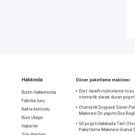
Hakkında
Döner paketleme makinesi
Dört taraflı mühürleme tozu
Bizim Hakkımızda
otomatik olarak duran poşe
Fabrika turu
makineleri
Otomatik Doypack Döner Pa
Kalite kontrolü
Makinesi Ön yapımı Doy Bagla
Bize Ulaşın
Torba/Min
50 poşet/dakikada Tam Oto
Haberler
Paketleme Makinesi Granül S
Site Haritası