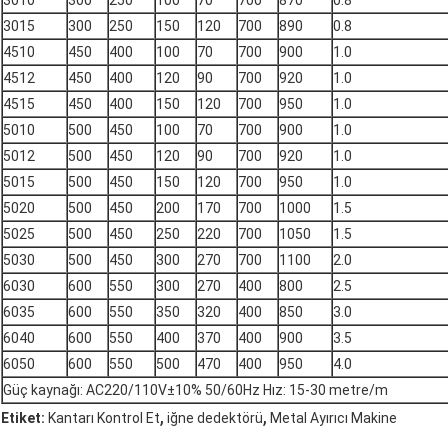
3010
300
250
100
70
700
870
0.8
3015
300
250
150
120
700
890
0.8
4510
450
400
100
70
700
900
1.0
4512
450
400
120
90
700
920
1.0
4515
450
400
150
120
700
950
1.0
5010
500
450
100
70
700
900
1.0
5012
500
450
120
90
700
920
1.0
5015
500
450
150
120
700
950
1.0
5020
500
450
200
170
700
1000
1.5
5025
500
450
250
220
700
1050
1.5
5030
500
450
300
270
700
1100
2.0
6030
600
550
300
270
400
800
2.5
6035
600
550
350
320
400
850
3.0
6040
600
550
400
370
400
900
3.5
6050
600
550
500
470
400
950
4.0
Güç kaynağı: AC220/110V±10% 50/60Hz Hız: 15-30 metre/m
,
,
Etiket:
Kantarı Kontrol Et
iğne dedektörü
Metal Ayırıcı Makine