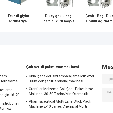
Tekstil giyim
Dikey çoklu başlı
Çeşitli Başlı Dik
endüstriyel
tartıcı kuru meyve
Granül Ağırlatm
taşıyıcı kemer tipi
baharat patates
Gummy
için metal
cips patates mısır
Şekerleme
dedektör
torbası
Doldurma
makinesi
paketleme
Makinesi
makinesi
Mes
Çok şeritli paketleme makinesi
 tam
Gıda içecekler sıvı ambalajlama için özel
t torbalama
380V çok şeritli ambalaj makinesi
Granüler Malzeme Çok Çaplı Paketleme
ketleme
Makinesi 30-50 Torba/Min Otomatik
r için 16-70
Pharmaceutical Multi Lane Stick Pack
matik Döner
Machine 2-10 Lanes Chemical Multi
ıvı Toz
Column