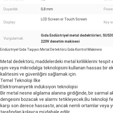
Duyarlılık:
0,8 mm
Power
LCD Screen or Touch Screen
Display:
Key w
Gıda Endüstriyel metal dedektörleri
,
SUS30
Vurgulamak:
220V denetim makinesi
Endüstriyel Gıda Taşıyıcı Metal Detektörü Gıda Kontrol Makinesi
Metal dedektörü, maddelerdeki metal kirliliklerini tespit
ışını veya mikrodalga teknolojisini kullanan hassas bir e
kalitesini ve güvenliğini sağlamak için.
Temel Teknoloji İlke
Elektromanyetik indüksiyon teknolojisi
Bir metal nesne algılama alanına girdiğinde, bir sarmal 
dengesini bozacak ve alarmı tetikleyecek.Bu teknoloji fe
karşı son derece hassastır, ancak nemli ortamlar veya yük
tarafından kolayca müdahale edilir.