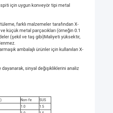
spiti için uygun konveyör tipi metal
ntüleme, farklı malzemeler tarafından X-
ir ve küçük metal parçacıkları (örneğin 0.1
r (şekil ve taş gibi)Maliyeti yüksektir,
ilenmez.
rmaşık ambalajlı ürünler için kullanılan X-
 dayanarak, sinyal değişikliklerini analiz
)
Non-fe
SUS
1.0
1.5