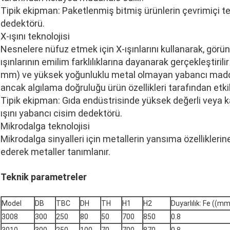
Tipik ekipman: Paketlenmiş bitmiş ürünlerin çevrimiçi te
dedektörü.
X-ışını teknolojisi
Nesnelere nüfuz etmek için X-ışınlarını kullanarak, görü
ışınlarının emilim farklılıklarına dayanarak gerçekleştiril
mm) ve yüksek yoğunluklu metal olmayan yabancı maddele
ancak algılama doğruluğu ürün özellikleri tarafından etk
Tipik ekipman: Gıda endüstrisinde yüksek değerli veya ka
ışını yabancı cisim dedektörü.
Mikrodalga teknolojisi
Mikrodalga sinyalleri için metallerin yansıma özelliklerine
ederek metaller tanımlanır.
Teknik parametreler
Model
DB
TBC
DH
TH
H1
H2
Duyarlılık: Fe ((mm
3008
300
250
80
50
700
850
0.8