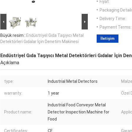
Fiyat:
Packaging Detail
Delivery Time:
Payment Terms:
Büyük resim :
Endüstriyel Gıda Taşıyıcı Metal
İletişim
Detektörleri Gıdalar İçin Denetim Makinesi
Endüstriyel Gıda Taşıyıcı Metal Detektörleri Gıdalar İçin De
Açıklama
type:
Industrial Metal Detectors
Malz
warranty:
1 year
Özel 
Industrial Food Conveyor Metal
Product name:
Detector Inspection Machine for
Appli
Food
Certificates:
CE
Garan