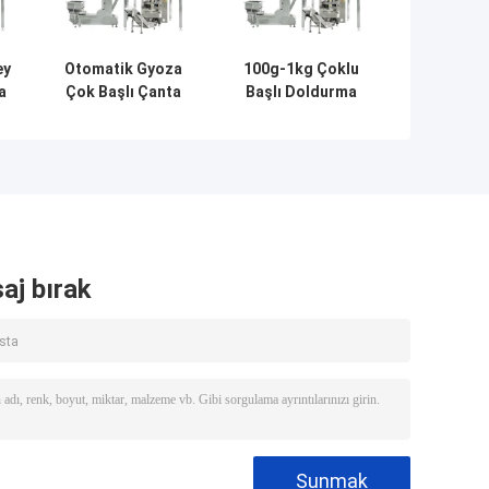
ey
Otomatik Gyoza
100g-1kg Çoklu
a
Çok Başlı Çanta
Başlı Doldurma
Paketleme
Makinesi Kuru
Makinesi
Gıda Sebze Meyve
Dondurulmuş
Paketleme
Kürtük
Makinesi
aj bırak