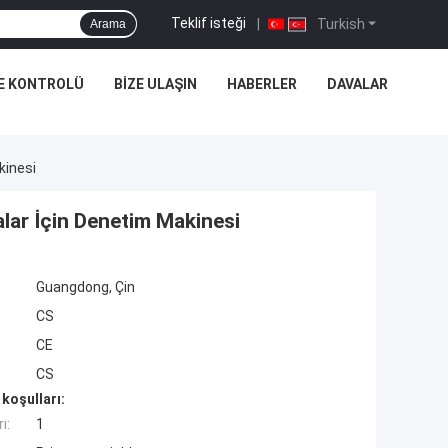
Teklif isteği
|
Turkish
Arama
E KONTROLÜ
BIZE ULAŞIN
HABERLER
DAVALAR
kinesi
alar İçin Denetim Makinesi
Guangdong, Çin
CS
CE
CS
koşulları:
ı:
1