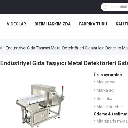
VIDEOLAR
BIZIM HAKKIMIZDA
FABRIKA TURU
KALIT
i
Endüstriyel Gıda Taşıyıcı Metal Detektörleri Gıdalar İçin Denetim Ma
Endüstriyel Gıda Taşıyıcı Metal Detektörleri Gıd
Ürün ayrıntıları:
Menşe yeri:
Marka adı:
Sertifika:
Model Number:
Ödeme & teslimat 
Min sipariş miktar