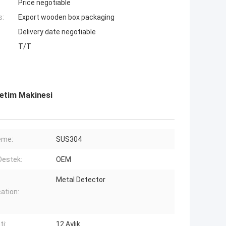
Price negotiable
s:
Export wooden box packaging
Delivery date negotiable
T/T
netim Makinesi
eme:
SUS304
Destek:
OEM
Metal Detector
cation:
ti:
12 Aylık